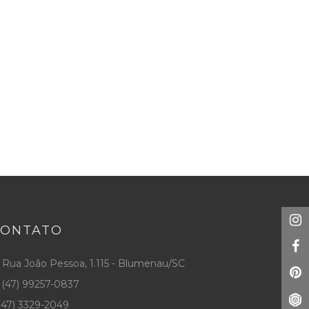
CONTATO
Rua João Pessoa, 1.115 - Blumenau/SC
(47) 99257-0837
47) 3329-2049