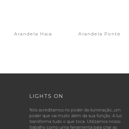
Arandela Haia
Arandela Ponte
LIGHTS ON
Nós acreditamos no poder da iluminação, um
poder que vai muito além da sua função. A luz
transforma tudo o que toca. Utilizamos nosso
trabalho como uma ferramenta para criar as