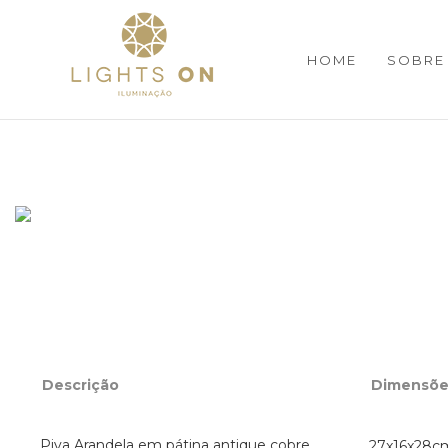
HOME
SOBRE
Descrição
Dimensõe
Piva Arandela em pátina antique cobre,
27x16x28c