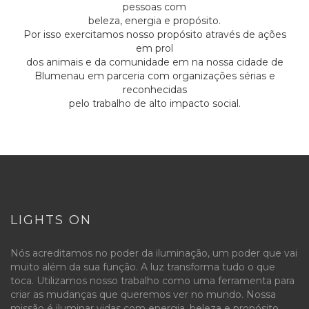
pessoas com
beleza, energia e propósito.
Por isso exercitamos nosso propósito através de ações
em prol
dos animais e da comunidade em na nossa cidade de
Blumenau em parceria com organizações sérias e
reconhecidas
pelo trabalho de alto impacto social.
LIGHTS ON
Nós acreditamos no poder da iluminação, um poder que vai
muito além da sua função. A luz transforma tudo o que
toca. Utilizamos nosso trabalho como uma ferramenta para
criar as mudanças que queremos ver no mundo. Nossa
missão é iluminar vidas com energia, beleza e propósito.