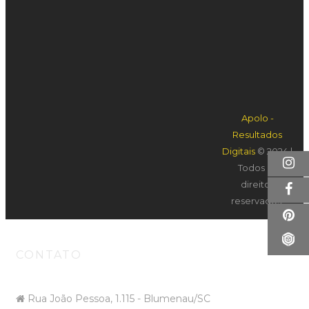
mundo. Nossa missão é iluminar vidas com energia,
beleza e propósito.
Apolo -
Resultados
INSTITUCIONAL
Digitais
© 2024 |
Todos os
SOBRE
PRODUTOS
direitos
CATÁLOGOS
CONTATO
reservados.
CONTATO
Rua João Pessoa, 1.115 - Blumenau/SC