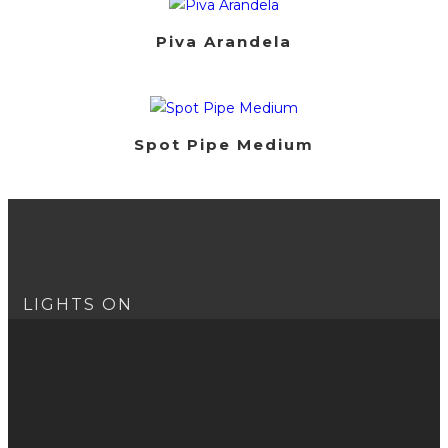
Piva Arandela
Spot Pipe Medium
LIGHTS ON
Nós acreditamos no poder da iluminação, um poder que
vai muito além da sua função. A luz transforma tudo o
que toca. Utilizamos nosso trabalho como uma
ferramenta para criar as mudanças que queremos ver no