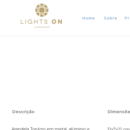
Home
Sobre
Pr
Descrição
Dimensõe
Arandela Topázio em metal, alúminio e
21x7x21 cm