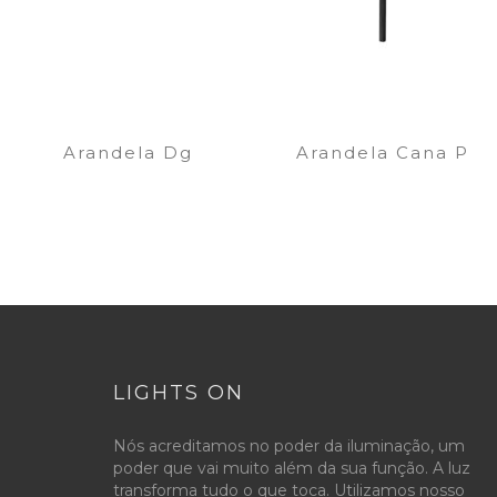
Arandela Dg
Arandela Cana P
LIGHTS ON
Nós acreditamos no poder da iluminação, um
poder que vai muito além da sua função. A luz
transforma tudo o que toca. Utilizamos nosso