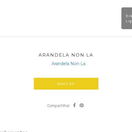
Bi
Catálogos
Contato
Dicas Técnicas
odutos
Li
ARANDELA NON LA
Bloco 3D
Compartilhar: