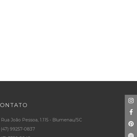
CONTATO
Rua João Pessoa, 1.115 - Blumenau/SC
(47) 99257-0837