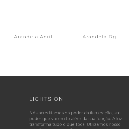
Arandela Acril
Arandela Dg
LIGHTS ON
Nós acreditamos no poder da iluminação, um
poder que vai muito além da sua função. A luz
transforma tudo o que toca. Utilizamos nosso