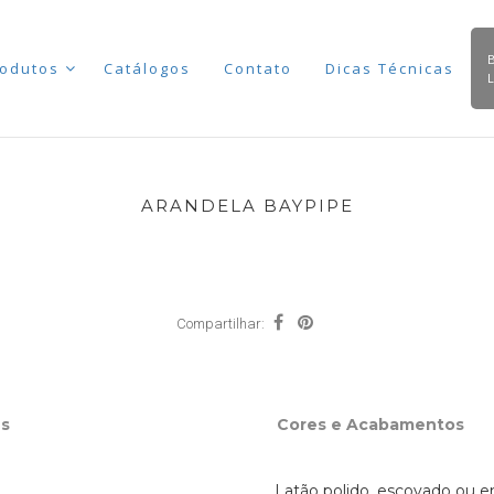
odutos
Catálogos
Contato
Dicas Técnicas
ARANDELA BAYPIPE
Compartilhar:
s
Cores e Acabamentos
Latão polido, escovado ou e