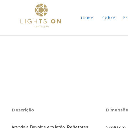
Home
Sobre
Pr
Descrição
Dimensõe
Arandela Baypipe em latão. Refletores
42x80 cm 