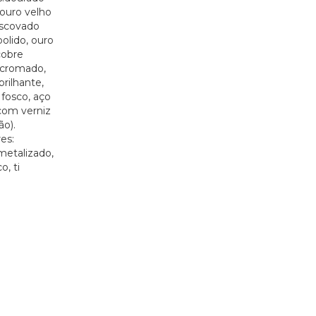
ouro velho
escovado
polido, ouro
cobre
 cromado,
rilhante,
fosco, aço
com verniz
ão).
es:
metalizado,
o, ti