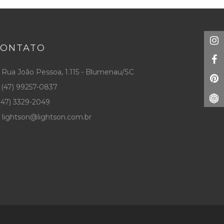
CONTATO
Rua João Pessoa, 1.115 - Blumenau/SC
(47) 99257-0837
47) 3329-2049
lightson@lightson.com.br