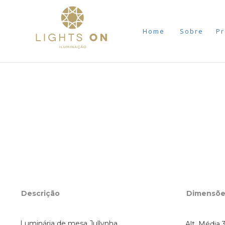
Home
Sobre
Pr
Descrição
Dimensõe
Luminária de mesa Jullynha
Alt. Média 