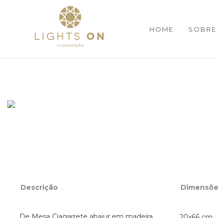
HOME
SOBRE
Descrição
Dimensõe
De Mesa Ciagarrete abajur em madeira.
20x66 cm