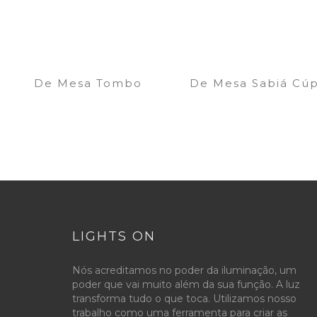
De Mesa Tombo
De Mesa Sabiá Cúp
LIGHTS ON
Nós acreditamos no poder da iluminação, um
poder que vai muito além da sua função. A luz
transforma tudo o que toca. Utilizamos nosso
trabalho como uma ferramenta para criar as