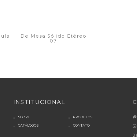
ula
De Mesa Sólido Etéreo
07
INSTITUCIONAL
SOBRE
PRODUTOS
CATÁLOGOS
CONTATO
(