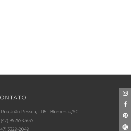
CONTATO
Rua João Pessoa, 1.115 - Blumenau/SC
(47) 99257-0837
47) 3329-2049