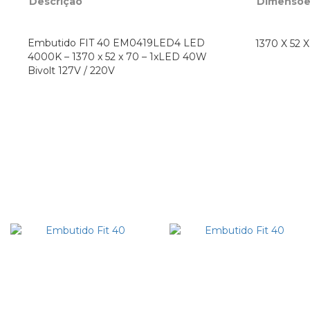
Descrição
Dimensõe
Embutido FIT 40 EM0419LED4 LED
1370 X 52
4000K – 1370 x 52 x 70 – 1xLED 40W
Bivolt 127V / 220V