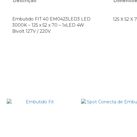
Descrição
Dimensõe
Embutido FIT 40 EM0423LED3 LED
125 X 52 X
3000K – 125 x 52 x 70 – 1xLED 4W
Bivolt 127V / 220V