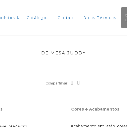
odutos
Catálogos
Contato
Dicas Técnicas
DE MESA JUDDY
Compartilhar:
s
Cores e Acabamentos
Acabamento em latão, core
stável 40-48cm