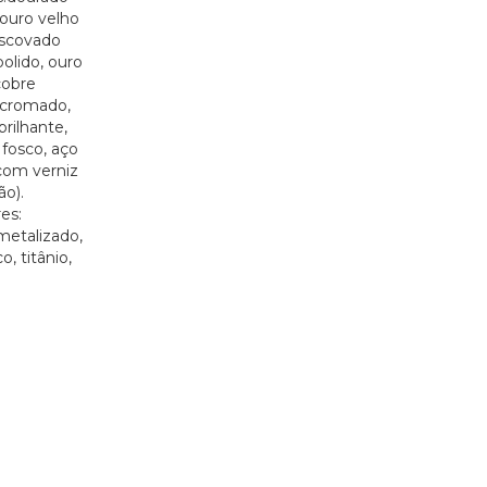
ouro velho
escovado
polido, ouro
cobre
 cromado,
rilhante,
fosco, aço
com verniz
ão).
es:
metalizado,
, titânio,