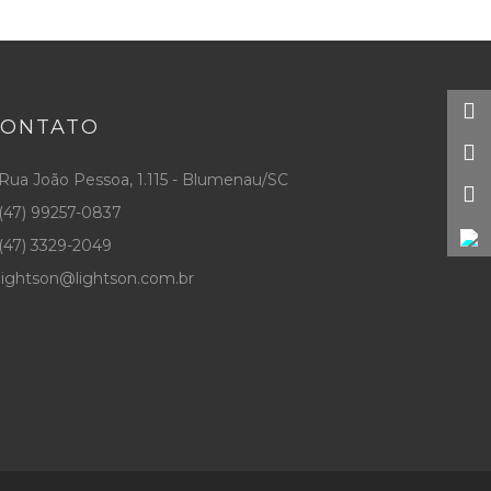
CONTATO
Rua João Pessoa, 1.115 - Blumenau/SC
(47) 99257-0837
(47) 3329-2049
lightson@lightson.com.br