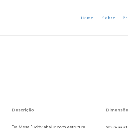
Home
Sobre
Pr
Descrição
Dimensõe
De Mesa Juddy abajur com estrutura
Altura aju