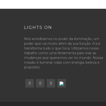
LIGHTS ON
Nós acreditamos no poder da iluminação, um
poder que vai muito além da sua função. A luz
transforma tudo o que toca. Utilizamos nosso
trabalho como uma ferramenta para criar as
mudanças que queremos ver no mundo. Nossa
missão é iluminar vidas com energia, beleza e
propósito.