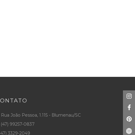
CONTATO
Rua João Pessoa, 1.115 - Blumenau/SC
(47) 99257-0837
47) 3329-2049