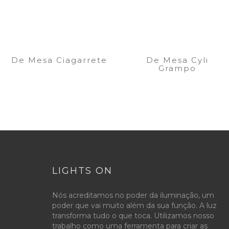
De Mesa Ciagarrete
De Mesa Cyli
Grampo
LIGHTS ON
Nós acreditamos no poder da iluminação, um
poder que vai muito além da sua função. A luz
transforma tudo o que toca. Utilizamos nosso
trabalho como uma ferramenta para criar as