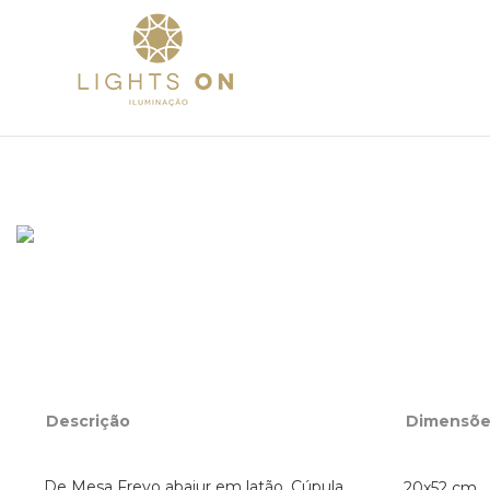
Home
Sobre
Pr
Descrição
Dimensõe
De Mesa Frevo abajur em latão. Cúpula
20x52 cm 
