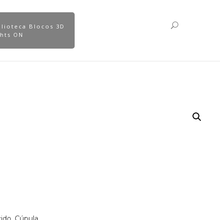
blioteca Blocos 3D
ghts ON
ido. Cúpula