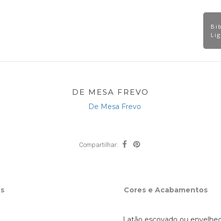
Bi
Catálogos
Contato
Dicas Técnicas
odutos
Li
DE MESA FREVO
Compartilhar:
s
Cores e Acabamentos
Latão escovado ou envelhec