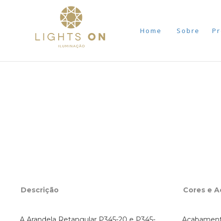
Home
Sobre
Pr
Descrição
Cores e 
A Arandela Retangular P345-20 e P345-
Acabamento