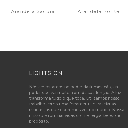
Arandela Sacurá
Arandela Ponte
LIGHTS ON
Nós acreditamos no poder da iluminação, um
poder que vai muito além da sua função. A luz
transforma tudo o que toca. Utilizamos nosso
trabalho como uma ferramenta para criar as
mudanças que queremos ver no mundo. Nossa
missão é iluminar vidas com energia, beleza e
propósito.