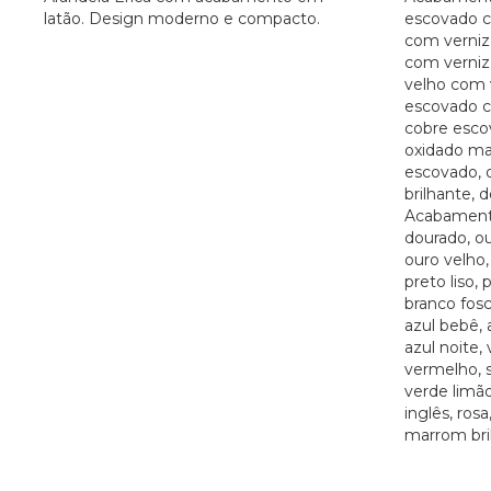
latão. Design moderno e compacto.
escovado c
com verniz
com verniz 
velho com v
escovado c
cobre esco
oxidado ma
escovado, 
brilhante, d
Acabamento
dourado, ou
ouro velho, 
preto liso, 
branco fosc
azul bebê, 
azul noite,
vermelho, s
verde limão
inglês, rosa
marrom bri