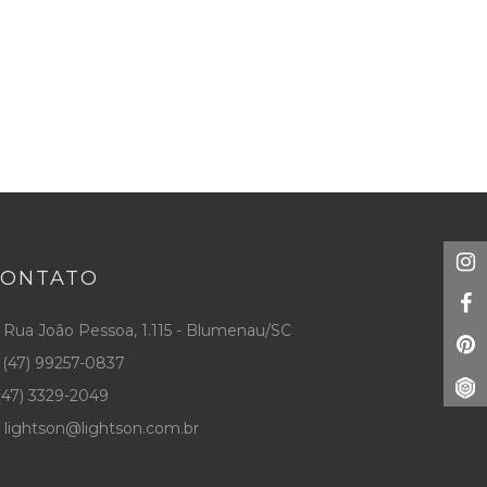
CONTATO
Rua João Pessoa, 1.115 - Blumenau/SC
(47) 99257-0837
47) 3329-2049
lightson@lightson.com.br