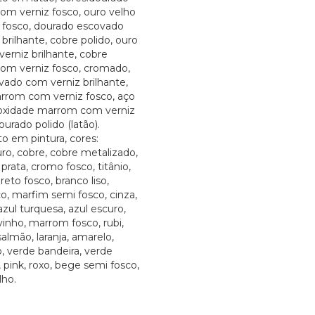
om verniz fosco, ouro velho
 fosco, dourado escovado
brilhante, cobre polido, ouro
erniz brilhante, cobre
om verniz fosco, cromado,
vado com verniz brilhante,
rrom com verniz fosco, aço
oxidade marrom com verniz
ourado polido (latão).
 em pintura, cores:
ro, cobre, cobre metalizado,
prata, cromo fosco, titânio,
preto fosco, branco liso,
o, marfim semi fosco, cinza,
azul turquesa, azul escuro,
 vinho, marrom fosco, rubi,
almão, laranja, amarelo,
, verde bandeira, verde
, pink, roxo, bege semi fosco,
lho.