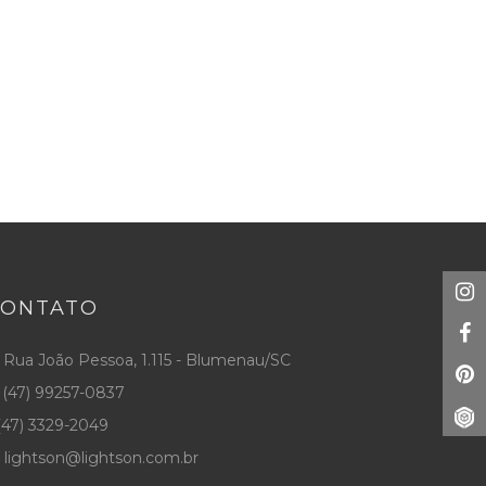
CONTATO
Rua João Pessoa, 1.115 - Blumenau/SC
(47) 99257-0837
47) 3329-2049
lightson@lightson.com.br