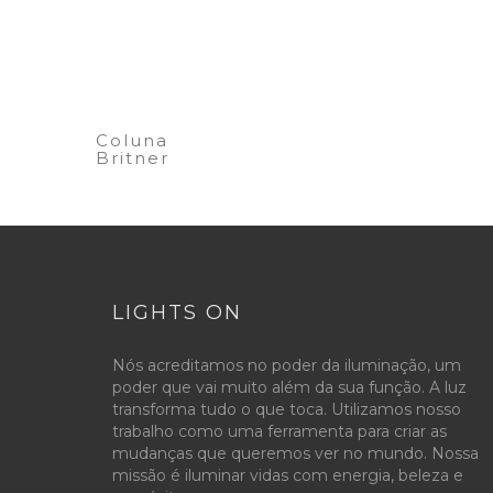
Coluna
Britner
LIGHTS ON
Nós acreditamos no poder da iluminação, um
poder que vai muito além da sua função. A luz
transforma tudo o que toca. Utilizamos nosso
trabalho como uma ferramenta para criar as
mudanças que queremos ver no mundo. Nossa
missão é iluminar vidas com energia, beleza e