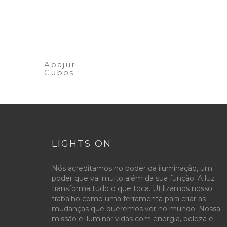
Abajur
Cubos
LIGHTS ON
Nós acreditamos no poder da iluminação, um
poder que vai muito além da sua função. A luz
transforma tudo o que toca. Utilizamos nosso
trabalho como uma ferramenta para criar as
mudanças que queremos ver no mundo. Nossa
missão é iluminar vidas com energia, beleza e