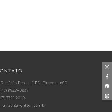
CONTATO
Rua João Pessoa, 1.115 - Blumenau/SC
(47) 99257-0837
47) 3329-2049
lightson@lightson.com.br