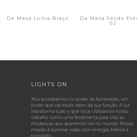
De Mesa Lichia Braço
De Mesa Sólido Eté
02
LIGHTS ON
Nós acreditamos no poder da iluminação, um
poder que vai muito além da sua função. A luz
transforma tudo o que toca. Utilizamos nosso
trabalho como uma ferramenta para criar as
mudanças que queremos ver no mundo. Nossa
missão é iluminar vidas com energia, beleza e
propósito.