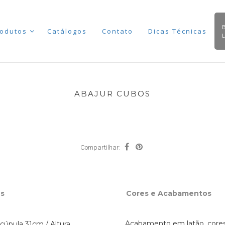
odutos
Catálogos
Contato
Dicas Técnicas
ABAJUR CUBOS
Compartilhar:
s
Cores e Acabamentos
Acabamento em latão, cores
 cúpula 31cm / Altura com cúpula 47cm