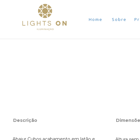
Home
Sobre
Pr
Descrição
Dimensõe
Abajur Cubos acabamento em latão e
Altura sem