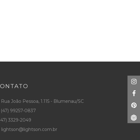
CONTATO
Rua João Pessoa, 1.115 - Blumenau/SC
(47) 99257-0837
47) 3329-2049
lightson@lightson.com.br