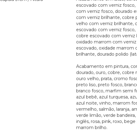
escovado com verniz fosco, 
com verniz fosco, dourado 
com verniz brilhante, cobre 
velho com verniz brilhante, 
escovado com verniz fosco,
cobre escovado com verniz b
oxidado marrom com verniz 
escovado, oxidade marrom 
brilhante, dourado polido (lat
Acabamento em pintura, cor
dourado, ouro, cobre, cobre 
ouro velho, prata, cromo fosco
preto liso, preto fosco, branco
branco fosco, marfim semi fo
azul bebê, azul turquesa, azu
azul noite, vinho, marrom fos
vermelho, salmão, laranja, a
verde limão, verde bandeira,
inglês, rosa, pink, roxo, bege
marrom brilho.