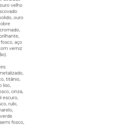
ouro velho
escovado
polido, ouro
cobre
 cromado,
rilhante,
fosco, aço
com verniz
ão).
es:
metalizado,
, titânio,
 liso,
sco, cinza,
l escuro,
co, rubi,
marelo,
 verde
 semi fosco,