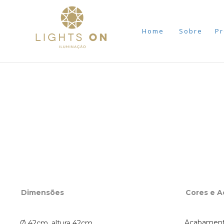
Home
Sobre
Pr
Dimensões
Cores e 
Acabamento
Ø 42cm, altura 42cm