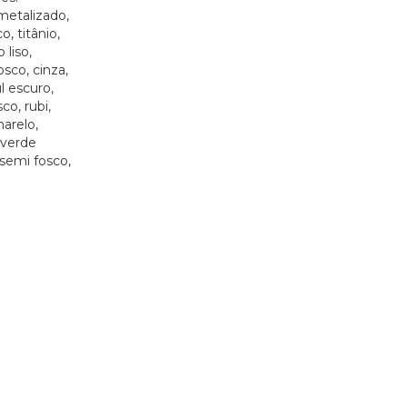
metalizado,
, titânio,
 liso,
sco, cinza,
l escuro,
co, rubi,
marelo,
 verde
 semi fosco,