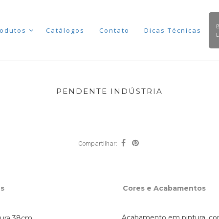
odutos
Catálogos
Contato
Dicas Técnicas
PENDENTE INDÚSTRIA
Compartilhar:
s
Cores e Acabamentos
Acabamento em pintura, cor
tura 38cm