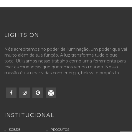
LIGHTS ON
Nós acreditamos no poder da iluminação, um poder que vai
muito além da sua função. A luz transforma tudo o que
toca. Utilizamos nosso trabalho como uma ferramenta para
criar as mudanças que queremos ver no mundo. Nossa
missão é iluminar vidas com energia, beleza e propósito.
INSTITUCIONAL
SOBRE
PRODUTOS