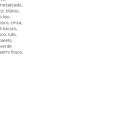
metalizado,
, titânio,
 liso,
sco, cinza,
l escuro,
co, rubi,
marelo,
 verde
 semi fosco,