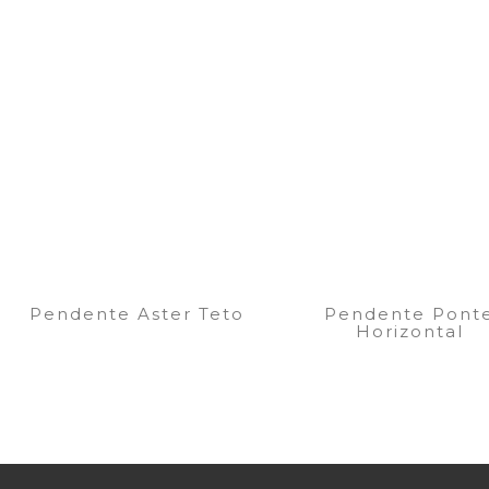
Pendente Aster Teto
Pendente Pont
Horizontal