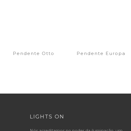
Pendente Otto
Pendente Europa
LIGHTS ON
Nós acreditamos no poder da iluminação, um