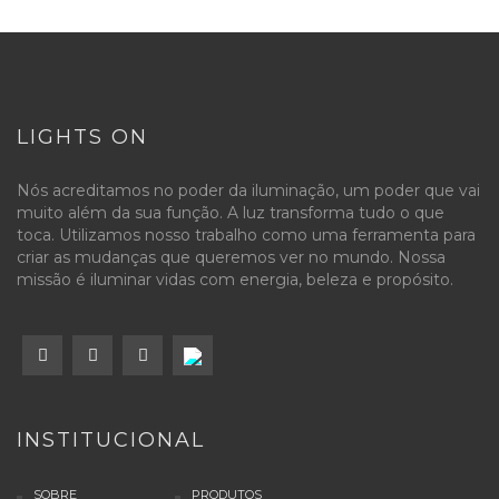
LIGHTS ON
Nós acreditamos no poder da iluminação, um poder que vai
muito além da sua função. A luz transforma tudo o que
toca. Utilizamos nosso trabalho como uma ferramenta para
criar as mudanças que queremos ver no mundo. Nossa
missão é iluminar vidas com energia, beleza e propósito.
INSTITUCIONAL
SOBRE
PRODUTOS