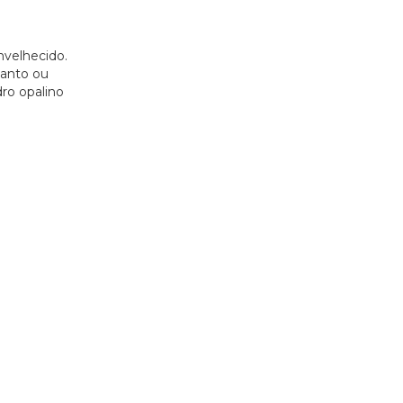
nvelhecido.
santo ou
ro opalino