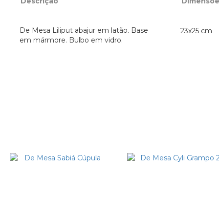
Descrição
Dimensõe
De Mesa Liliput abajur em latão. Base
23x25 cm
em mármore. Bulbo em vidro.