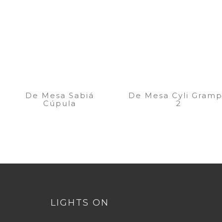
De Mesa Sabiá
De Mesa Cyli Gram
Cúpula
2
LIGHTS ON