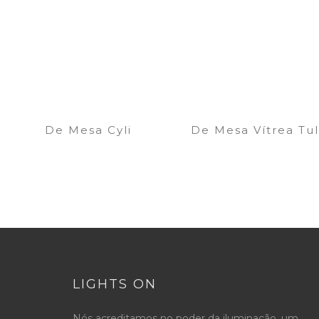
De Mesa Cyli
De Mesa Vítrea Tul
LIGHTS ON
Nós acreditamos no poder da iluminação, um