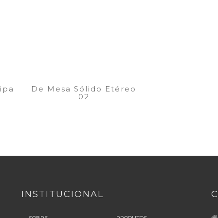
ipa
De Mesa Sólido Etéreo
02
INSTITUCIONAL