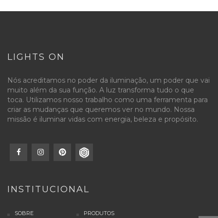
LIGHTS ON
Nós acreditamos no poder da iluminação, um poder que vai
muito além da sua função. A luz transforma tudo o que
toca. Utilizamos nosso trabalho como uma ferramenta para
criar as mudanças que queremos ver no mundo. Nossa
missão é iluminar vidas com energia, beleza e propósito.
INSTITUCIONAL
SOBRE
PRODUTOS