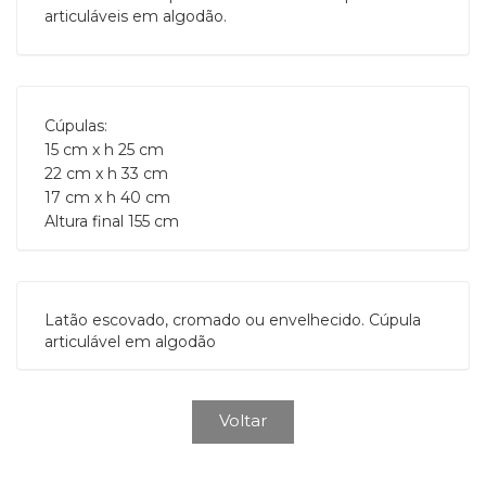
articuláveis em algodão.
Cúpulas:

15 cm x h 25 cm

22 cm x h 33 cm

17 cm x h 40 cm

Altura final 155 cm
Latão escovado, cromado ou envelhecido. Cúpula
articulável em algodão
Voltar