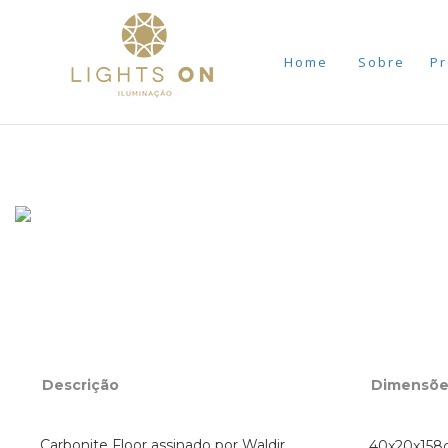
Home
Sobre
Pr
Descrição
Dimensõe
Carbonite Floor assinado por Waldir
40x20x158