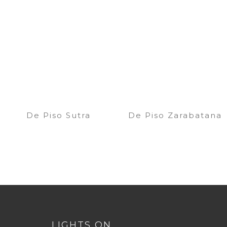
De Piso Sutra
De Piso Zarabatana
LIGHTS ON