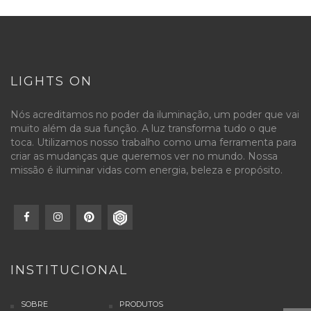
LIGHTS ON
Nós acreditamos no poder da iluminação, um poder que vai
muito além da sua função. A luz transforma tudo o que
toca. Utilizamos nosso trabalho como uma ferramenta para
criar as mudanças que queremos ver no mundo. Nossa
missão é iluminar vidas com energia, beleza e propósito.
INSTITUCIONAL
SOBRE
PRODUTOS