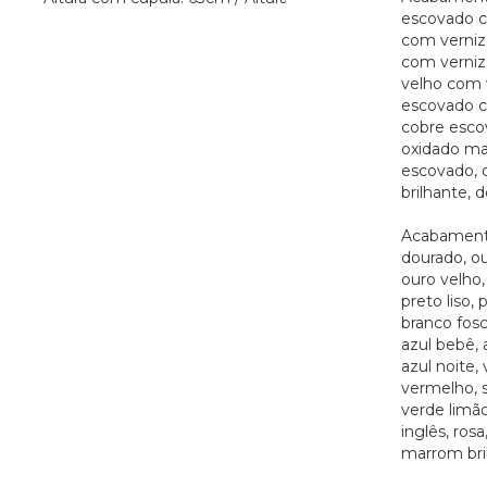
escovado c
com verniz
com verniz 
velho com v
escovado c
cobre esco
oxidado ma
escovado, 
brilhante, d
Acabamento
dourado, ou
ouro velho, 
preto liso, 
branco fosc
azul bebê, 
azul noite,
vermelho, s
verde limão
inglês, rosa
marrom bri