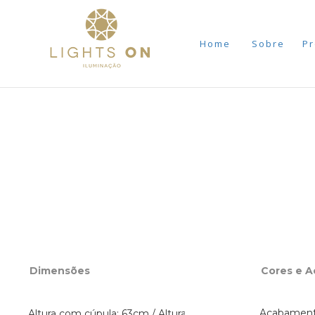
Home
Sobre
Pr
Dimensões
Cores e 
Acabamento
Altura com cúpula: 63cm / Altura sem cúlupa: 40cm