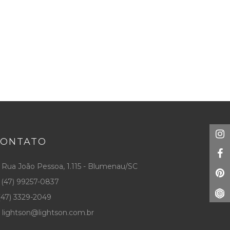
CONTATO
Rua João Pessoa, 1.115 - Blumenau/SC
(47) 99257-0837
47) 3329-2049
lightson@lightson.com.br