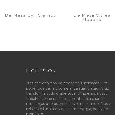
De Mesa Cyli Grampo
De Mesa Vítrea
Madeira
LIGHTS ON
Nós acreditamos no poder da iluminação, um
poder que vai muito além da sua função. A luz
transforma tudo o que toca. Utilizamos nosso
trabalho como uma ferramenta para criar as
mudanças que queremos ver no mundo. Nossa
missão é iluminar vidas com energia, beleza e
propósito.