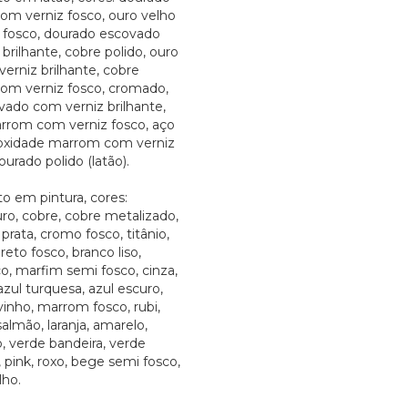
om verniz fosco, ouro velho
 fosco, dourado escovado
brilhante, cobre polido, ouro
erniz brilhante, cobre
om verniz fosco, cromado,
vado com verniz brilhante,
rrom com verniz fosco, aço
oxidade marrom com verniz
ourado polido (latão).
 em pintura, cores:
ro, cobre, cobre metalizado,
prata, cromo fosco, titânio,
preto fosco, branco liso,
o, marfim semi fosco, cinza,
azul turquesa, azul escuro,
 vinho, marrom fosco, rubi,
almão, laranja, amarelo,
, verde bandeira, verde
, pink, roxo, bege semi fosco,
lho.