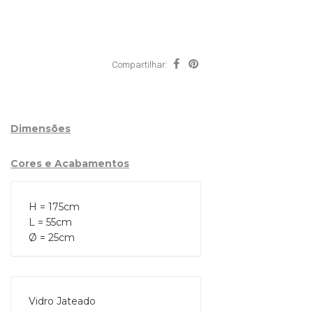
Compartilhar:
Dimensões
Cores e Acabamentos
H = 175cm

L = 55cm

Ø = 25cm
Vidro Jateado