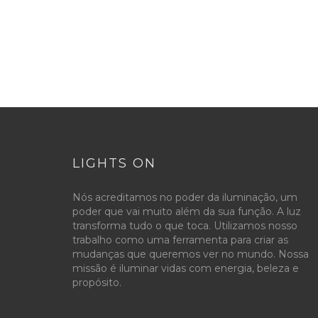
LIGHTS ON
Nós acreditamos no poder da iluminação, um
poder que vai muito além da sua função. A luz
transforma tudo o que toca. Utilizamos nosso
trabalho como uma ferramenta para criar as
mudanças que queremos ver no mundo. Nossa
missão é iluminar vidas com energia, beleza e
propósito.