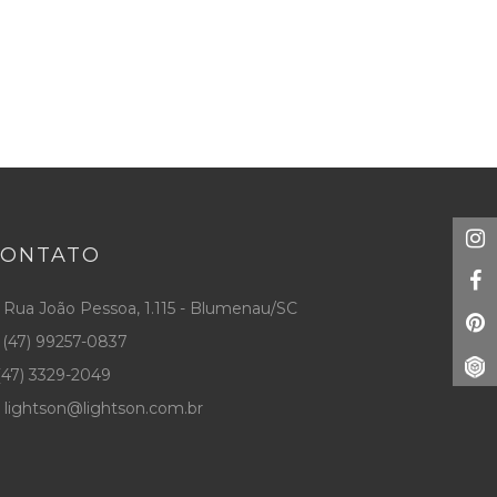
CONTATO
Rua João Pessoa, 1.115 - Blumenau/SC
(47) 99257-0837
47) 3329-2049
lightson@lightson.com.br