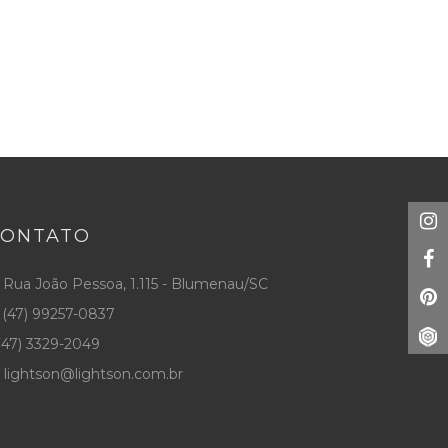
CONTATO
Rua João Pessoa, 1.115 - Blumenau/SC
(47) 99257-0837
47) 3329-2049
lightson@lightson.com.br