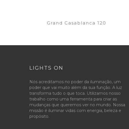
Grand Casablanca 120
LIGHTS ON
Nós acreditamos no poder da iluminação, um
poder que vai muito além da sua função. A luz
transforma tudo o que toca. Utilizamos nosso
trabalho como uma ferramenta para criar as
mudanças que queremos ver no mundo. Nossa
missão é iluminar vidas com energia, beleza e
propósito.