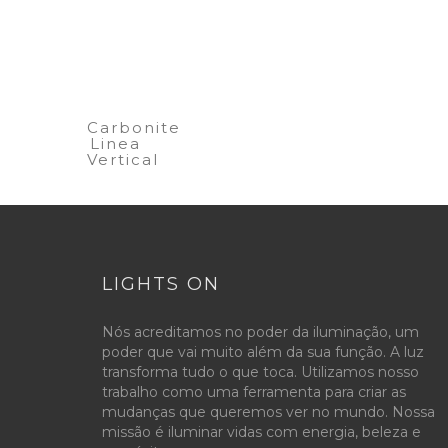
Carbonite
Linea
Vertical
LIGHTS ON
Nós acreditamos no poder da iluminação, um
poder que vai muito além da sua função. A luz
transforma tudo o que toca. Utilizamos nosso
trabalho como uma ferramenta para criar as
mudanças que queremos ver no mundo. Nossa
missão é iluminar vidas com energia, beleza e