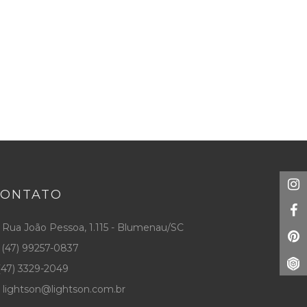
CONTATO
Rua João Pessoa, 1.115 - Blumenau/SC
(47) 99257-0837
47) 3329-2049
lightson@lightson.com.br