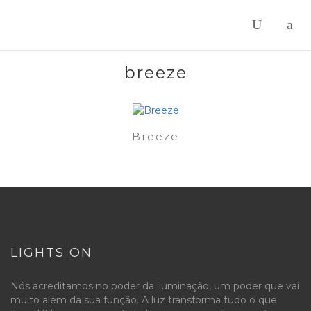
breeze
Breeze
LIGHTS ON
Nós acreditamos no poder da iluminação, um poder que vai
muito além da sua função. A luz transforma tudo o que