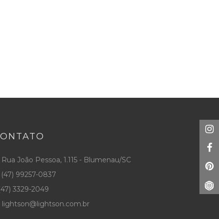
CONTATO
Rua João Pessoa, 1.115 - Blumenau/SC
(47) 99257-0837
47) 3329-2049
lightson@lightson.com.br