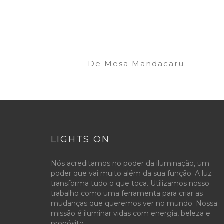
De Mesa Mandacaru
LIGHTS ON
Nós acreditamos no poder da iluminação, um
poder que vai muito além da sua função. A luz
transforma tudo o que toca. Utilizamos nosso
trabalho como uma ferramenta para criar as
mudanças que queremos ver no mundo. Nossa
missão é iluminar vidas com energia, beleza e
propósito.