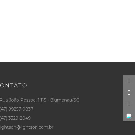
CONTATO
Rua João Pessoa, 1.115 - Blumenau/SC
(47) 99257-0837
(47) 3329-2049
lightson@lightson.com.br