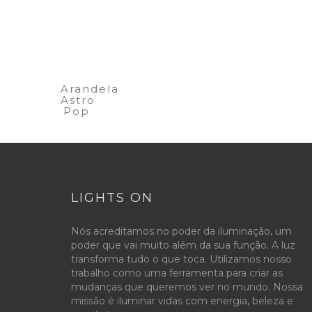
Arandela
Astro
Pop
LIGHTS ON
Nós acreditamos no poder da iluminação, um
poder que vai muito além da sua função. A luz
transforma tudo o que toca. Utilizamos nosso
trabalho como uma ferramenta para criar as
mudanças que queremos ver no mundo. Nossa
missão é iluminar vidas com energia, beleza e