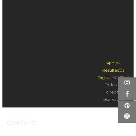
ferramenta para criar as mudanças que queremos ver no
mundo. Nossa missão é iluminar vidas com energia,
beleza e propósito.
Apolo -
Resultados
INSTITUCIONAL
Digitais
© 2024 |
Todos os
SOBRE
PRODUTOS
direitos
CATÁLOGOS
CONTATO
reservados.
CONTATO