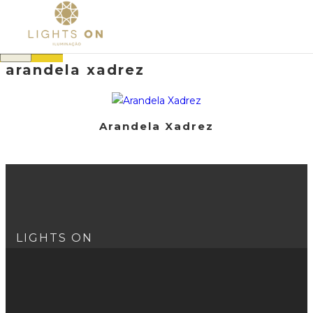
×
arandela xadrez
Arandela Xadrez
LIGHTS ON
Nós acreditamos no poder da iluminação, um poder que
vai muito além da sua função. A luz transforma tudo o
que toca. Utilizamos nosso trabalho como uma