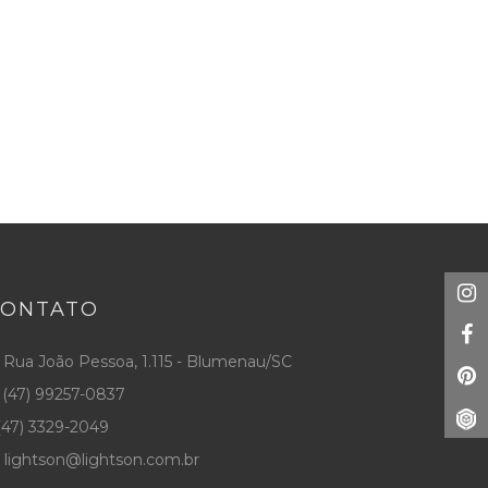
CONTATO
Rua João Pessoa, 1.115 - Blumenau/SC
(47) 99257-0837
47) 3329-2049
lightson@lightson.com.br