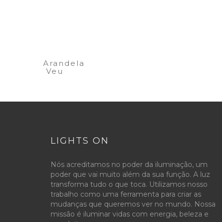
Arandela
Veu
LIGHTS ON
Nós acreditamos no poder da iluminação, um
poder que vai muito além da sua função. A luz
transforma tudo o que toca. Utilizamos nosso
trabalho como uma ferramenta para criar as
mudanças que queremos ver no mundo. Nossa
missão é iluminar vidas com energia, beleza e