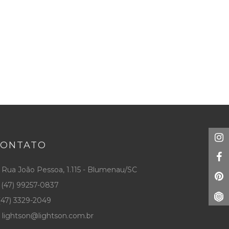
CONTATO
Rua João Pessoa, 1.115 - Blumenau/SC
(47) 99257-0837
47) 3329-2049
lightson@lightson.com.br