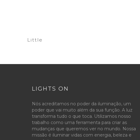
Little
LIGHTS ON
Nós acreditamos no poder da iluminação, um
poder que vai muito além da sua função. A luz
transforma tudo o que toca. Utilizamos nosso
trabalho como uma ferramenta para criar as
mudanças que queremos ver no mundo. Nossa
missão é iluminar vidas com energia, beleza e