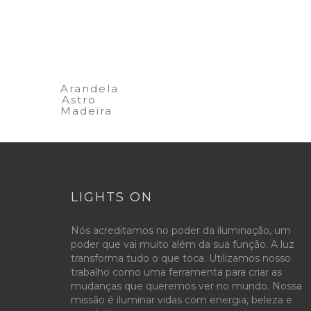
Arandela
Astro
Madeira
LIGHTS ON
Nós acreditamos no poder da iluminação, um
poder que vai muito além da sua função. A luz
transforma tudo o que toca. Utilizamos nosso
trabalho como uma ferramenta para criar as
mudanças que queremos ver no mundo. Nossa
missão é iluminar vidas com energia, beleza e