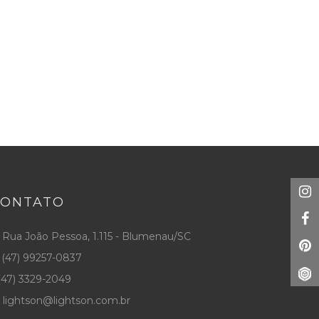
CONTATO
Rua João Pessoa, 1.115 - Blumenau/SC
(47) 99257-0837
47) 3329-2049
lightson@lightson.com.br