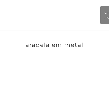
Bi
Catálogos
Contato
Dicas Técnicas
odutos
Li
aradela em metal