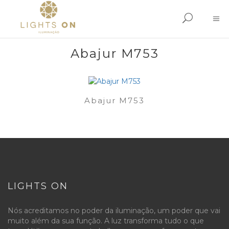
Abajur M753
Abajur M753
LIGHTS ON
Nós acreditamos no poder da iluminação, um poder que vai
muito além da sua função. A luz transforma tudo o que