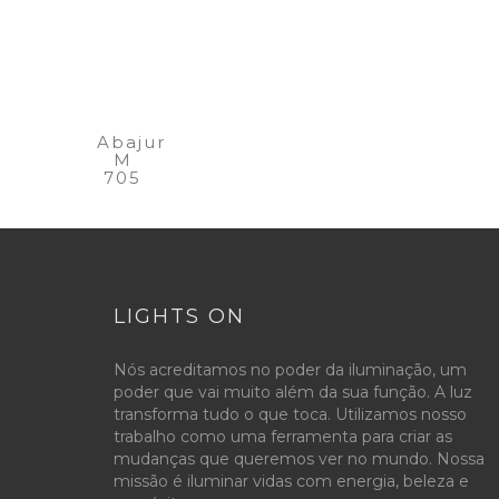
Abajur
M
705
LIGHTS ON
Nós acreditamos no poder da iluminação, um
poder que vai muito além da sua função. A luz
transforma tudo o que toca. Utilizamos nosso
trabalho como uma ferramenta para criar as
mudanças que queremos ver no mundo. Nossa
missão é iluminar vidas com energia, beleza e