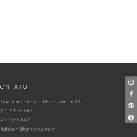
CONTATO
Rua João Pessoa, 1.115 - Blumenau/SC
(47) 99257-0837
47) 3329-2049
lightson@lightson.com.br