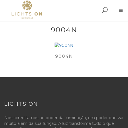
9004N
9004N
LIGHTS ON
Nós acreditamos no poder da iluminação, um poder que vai
muito além da sua função. A luz transforma tudo o que