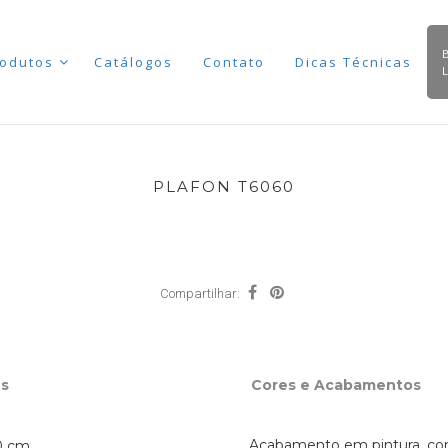
odutos
Catálogos
Contato
Dicas Técnicas
PLAFON T6060
Compartilhar:
s
Cores e Acabamentos
Acabamento em pintura, cor
10 cm