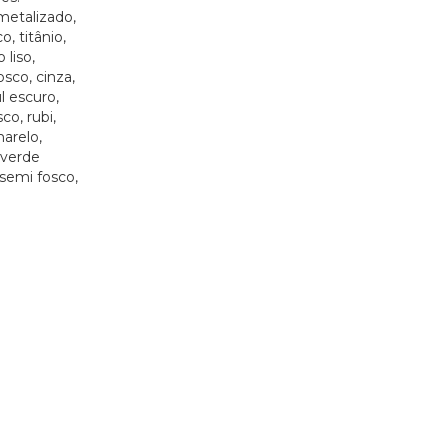
metalizado,
, titânio,
 liso,
sco, cinza,
l escuro,
co, rubi,
marelo,
 verde
 semi fosco,