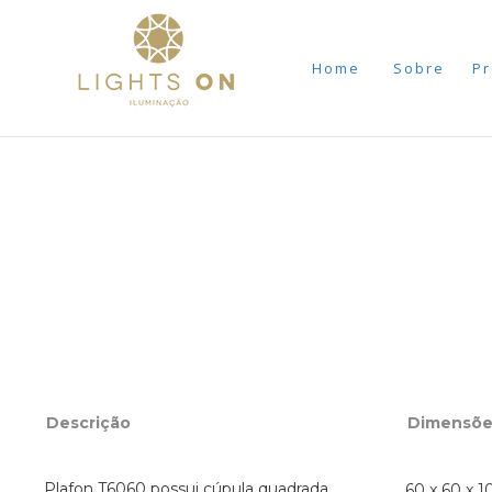
Home
Sobre
Pr
Descrição
Dimensõe
Plafon T6060 possui cúpula quadrada
60 x 60 x 