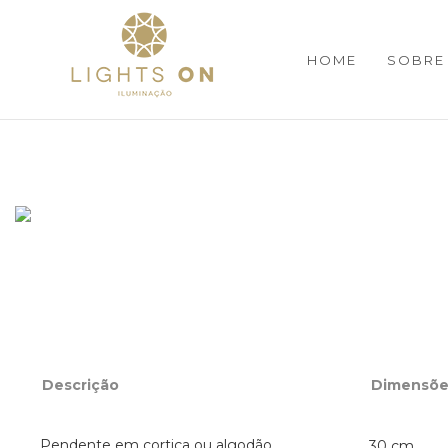
HOME
SOBRE
Descrição
Dimensõe
Pendente em cortiça ou algodão.
30 cm