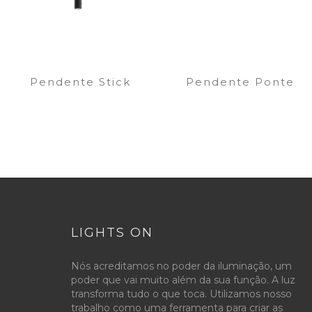
Pendente Stick
Pendente Ponte
LIGHTS ON
Nós acreditamos no poder da iluminação, um
poder que vai muito além da sua função. A luz
transforma tudo o que toca. Utilizamos nosso
trabalho como uma ferramenta para criar as