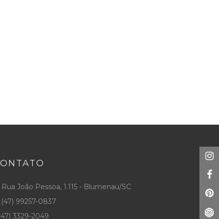
CONTATO
Rua João Pessoa, 1.115 - Blumenau/SC
(47) 99257-0837
47) 3329-2049