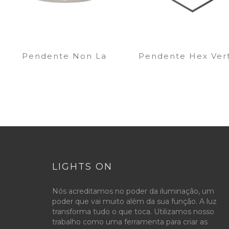
Pendente Non La
Pendente Hex Vert
LIGHTS ON
Nós acreditamos no poder da iluminação, um
poder que vai muito além da sua função. A luz
transforma tudo o que toca. Utilizamos nosso
trabalho como uma ferramenta para criar as