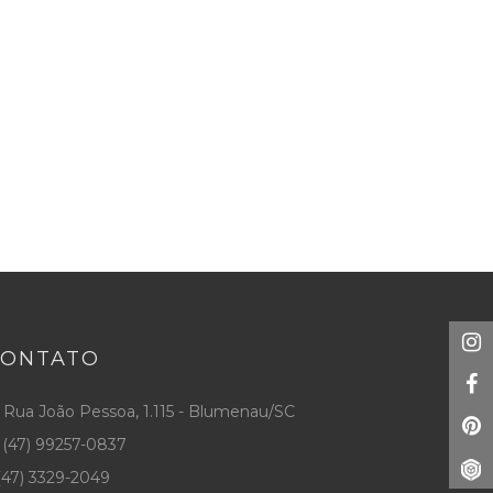
CONTATO
Rua João Pessoa, 1.115 - Blumenau/SC
(47) 99257-0837
47) 3329-2049