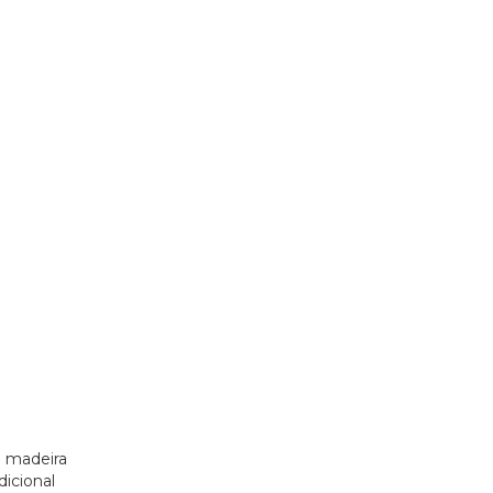
m madeira
dicional