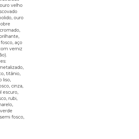
ouro velho
escovado
polido, ouro
cobre
 cromado,
rilhante,
fosco, aço
com verniz
ão).
es:
metalizado,
, titânio,
 liso,
sco, cinza,
l escuro,
co, rubi,
marelo,
 verde
 semi fosco,