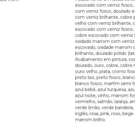
escovado com verniz fosco, 
com verniz fosco, dourado 
com verniz brilhante, cobre 
velho com verniz brilhante, 
escovado com verniz fosco,
cobre escovado com verniz b
oxidado marrom com verniz 
escovado, oxidade marrom 
brilhante, dourado polido (lat
Acabamento em pintura, cor
dourado, ouro, cobre, cobre 
ouro velho, prata, cromo fosco
preto liso, preto fosco, branco
branco fosco, marfim semi fo
azul bebê, azul turquesa, azu
azul noite, vinho, marrom fos
vermelho, salmão, laranja, a
verde limão, verde bandeira,
inglês, rosa, pink, roxo, bege
marrom brilho.