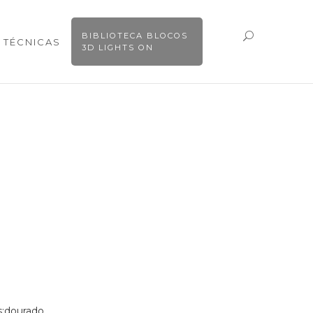
BIBLIOTECA BLOCOS
 TÉCNICAS
3D LIGHTS ON
s:dourado