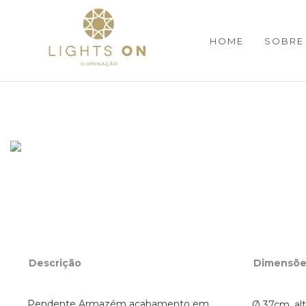
HOME
SOBRE
Descrição
Dimensõe
Pendente Armazém acabamento em
Ø 37cm, al