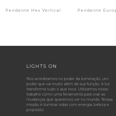
Pendente Hex Vertical
Pendente Euro
LIGHTS ON
Nós acreditamos no poder da iluminação, um
poder que vai muito além da sua função. A luz
transforma tudo o que toca. Utilizamos nosso
trabalho como uma ferramenta para criar as
mudanças que queremos ver no mundo. Nossa
missão é iluminar vidas com energia, beleza e
propósito.