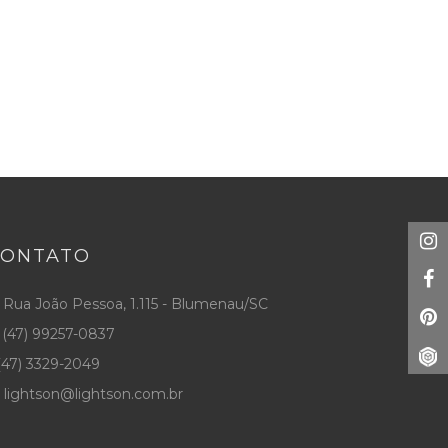
CONTATO
Rua João Pessoa, 1.115 - Blumenau/SC
(47) 99257-0837
47) 3329-2049
lightson@lightson.com.br