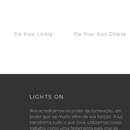
De Piso Lichia
De Piso Suit Dobra
LIGHTS ON
Nós acreditamos no poder da iluminação, um
poder que vai muito além da sua função. A luz
transforma tudo o que toca. Utilizamos nosso
trabalho como uma ferramenta para criar as