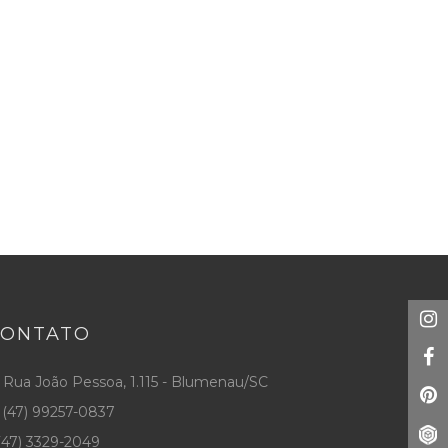
CONTATO
Rua João Pessoa, 1.115 - Blumenau/SC
(47) 99257-0837
47) 3329-2049