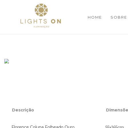
HOME
SOBRE
Descrição
Dimensõe
Florence Coluna Folheado Ouro
55x165cm