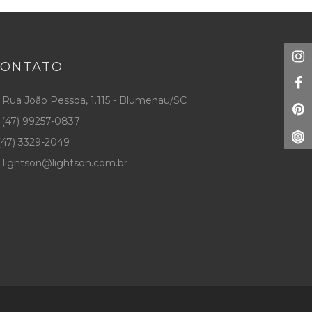
CONTATO
Rua João Pessoa, 1.115 - Blumenau/SC
(47) 99257-0837
47) 3329-2049
lightson@lightson.com.br