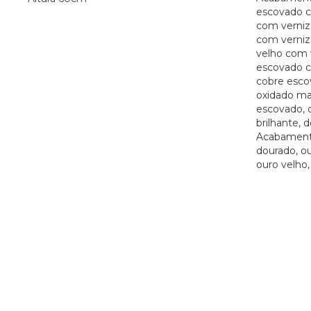
escovado c
com verniz
com verniz 
velho com v
escovado c
cobre esco
oxidado ma
escovado, 
brilhante, d
Acabamento
dourado, ou
ouro velho, 